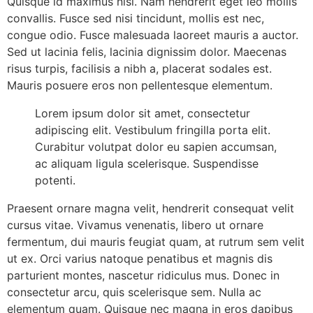
Quisque id maximus nisi. Nam hendrerit eget leo mollis
convallis. Fusce sed nisi tincidunt, mollis est nec,
congue odio. Fusce malesuada laoreet mauris a auctor.
Sed ut lacinia felis, lacinia dignissim dolor. Maecenas
risus turpis, facilisis a nibh a, placerat sodales est.
Mauris posuere eros non pellentesque elementum.
Lorem ipsum dolor sit amet, consectetur
adipiscing elit. Vestibulum fringilla porta elit.
Curabitur volutpat dolor eu sapien accumsan,
ac aliquam ligula scelerisque. Suspendisse
potenti.
Praesent ornare magna velit, hendrerit consequat velit
cursus vitae. Vivamus venenatis, libero ut ornare
fermentum, dui mauris feugiat quam, at rutrum sem velit
ut ex. Orci varius natoque penatibus et magnis dis
parturient montes, nascetur ridiculus mus. Donec in
consectetur arcu, quis scelerisque sem. Nulla ac
elementum quam. Quisque nec magna in eros dapibus