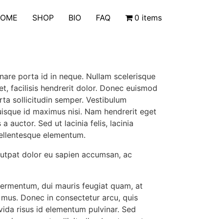
OME
SHOP
BIO
FAQ
0 items
rnare porta id in neque. Nullam scelerisque
, facilisis hendrerit dolor. Donec euismod
ta sollicitudin semper. Vestibulum
uisque id maximus nisi. Nam hendrerit eget
 auctor. Sed ut lacinia felis, lacinia
 pellentesque elementum.
volutpat dolor eu sapien accumsan, ac
 fermentum, dui mauris feugiat quam, at
s mus. Donec in consectetur arcu, quis
da risus id elementum pulvinar. Sed