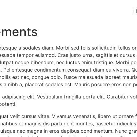
H
lements
ntesque a sodales diam. Morbi sed felis sollicitudin tellus o
ada tempor euismod. Cras justo urna, sagittis et cursus et
lutpat neque bibendum, nec luctus enim tristique. Morbi por
 et. Pellentesque condimentum consequat diam eu viverra. Q
 mollis est nec, congue odio. Fusce malesuada laoreet mauris a
sis a nibh a, placerat sodales est. Mauris posuere eros non
adipiscing elit. Vestibulum fringilla porta elit. Curabitur 
potenti.
uat velit cursus vitae. Vivamus venenatis, libero ut ornare
enatibus et magnis dis parturient montes, nascetur ridiculu
uisque nec magna in eros dapibus condimentum. Nunc gravi