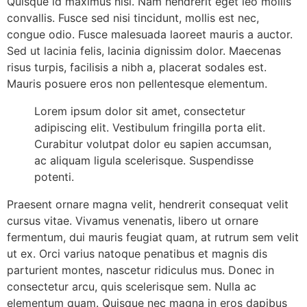
Quisque id maximus nisi. Nam hendrerit eget leo mollis
convallis. Fusce sed nisi tincidunt, mollis est nec,
congue odio. Fusce malesuada laoreet mauris a auctor.
Sed ut lacinia felis, lacinia dignissim dolor. Maecenas
risus turpis, facilisis a nibh a, placerat sodales est.
Mauris posuere eros non pellentesque elementum.
Lorem ipsum dolor sit amet, consectetur
adipiscing elit. Vestibulum fringilla porta elit.
Curabitur volutpat dolor eu sapien accumsan,
ac aliquam ligula scelerisque. Suspendisse
potenti.
Praesent ornare magna velit, hendrerit consequat velit
cursus vitae. Vivamus venenatis, libero ut ornare
fermentum, dui mauris feugiat quam, at rutrum sem velit
ut ex. Orci varius natoque penatibus et magnis dis
parturient montes, nascetur ridiculus mus. Donec in
consectetur arcu, quis scelerisque sem. Nulla ac
elementum quam. Quisque nec magna in eros dapibus